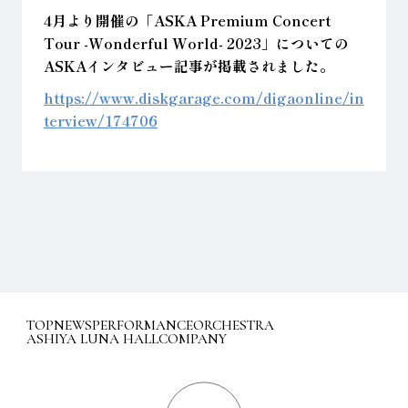
4
月より開催の「ASKA Premium Concert
Tour -Wonderful World- 2023」についての
ASKAインタビュー記事が掲載されました。
https://www.diskgarage.com/digaonline/in
terview/174706
TOP
NEWS
PERFORMANCE
ORCHESTRA
ASHIYA LUNA HALL
COMPANY