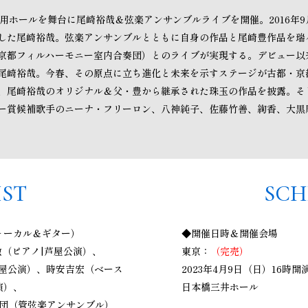
専用ホールを舞台に尾崎裕哉＆弦楽アンサンブルライブを開催。2016年
した尾崎裕哉。弦楽アンサンブルとともに自身の作品と尾崎豊作品を瑞
京都フィルハーモニー室内合奏団）とのライブが実現する。デビュー以
尾崎裕哉。今春、その原点に立ち進化と未来を示すステージが古都・京
、尾崎裕哉のオリジナル＆父・豊から継承された珠玉の作品を披露。そ
ー賞候補歌手のニーナ・フリーロン、八神純子、佐藤竹善、絢香、大黒
IST
SCH
ォーカル＆ギター）
◆開催日時＆開催会場
（ピアノ|芦屋公演）、
東京：
（完売）
名古屋公演）、時安吉宏（ベース
2023年4月9日（日）16時開
演）、
日本橋三井ホール
団（管弦楽アンサンブル）