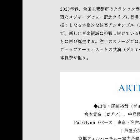
2023年春、全国主要都市のクラシック
烈なメジャーデビュー記念ライブに登場
振りとなる本格的な弦楽アンサンブル（
で、新しい音楽領域に挑戦し続けている
もに再び誕生する。注目のステージでは
でトップアーティストとの共演（グラミ
本貴奈が担う。
ART
◆出演：尾崎裕哉（ヴ
宮本貴奈（ピアノ）、中島徹
Pat Glynn（ベース｜東京・
｜芦屋公
京都フィルハーモニー室内合奏