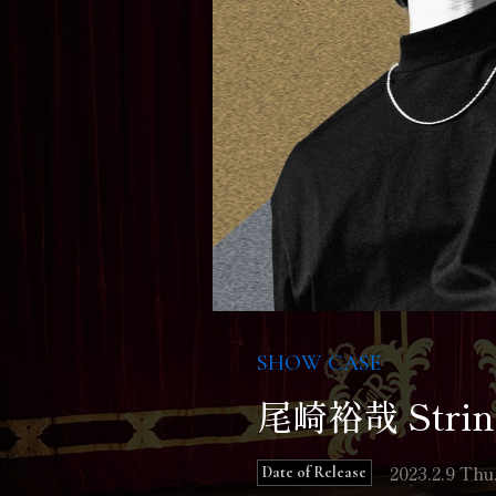
SHOW CASE
尾崎裕哉 String
2023.2.9 Thu
Date of Release