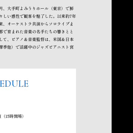
9月、大手町よみうりホール（東京）で鮮
々しい感性で観客を魅了した。以来約7年
来、オーケストラ共演からソロライブま
都で育まれた音楽の名手たちの響きとと
して、ピアノ＆音楽監督は、米国＆日本
摩季他）で活躍中のジャズピアニスト宮
EDULE
演（15時開場）