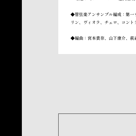
◆管弦楽アンサンブル編成：第一
リン、ヴィオラ、チェロ、コント
◆編曲：宮本貴奈、山下康介、萩