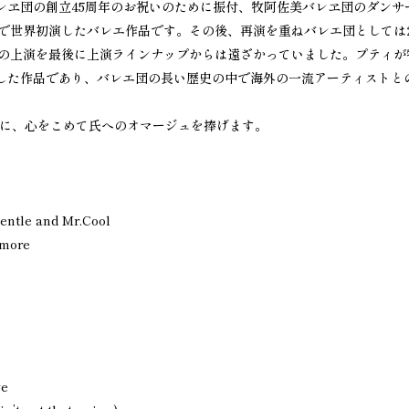
レヱ団の創立45周年のお祝いのために振付、牧阿佐美バレヱ団のダンサ
場で世界初演したバレエ作品です。その後、再演を重ねバレエ団としては2
場での上演を最後に上演ラインナップからは遠ざかっていました。プティが
した作品であり、バレエ団の長い歴史の中で海外の一流アーティストと
る年に、心をこめて氏へのオマージュを捧げます。
entle and Mr.Cool
ymore
ve