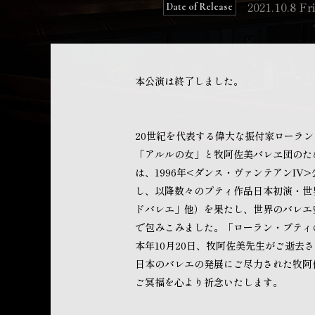
2021.10.8 Fri
Date of Release
本公演は終了しました。
20世紀を代表する偉大な振付家ローラン
「アルルの女」と牧阿佐美バレヱ団のた
は、1996年<ダンス・ヴァンテアンI
し、以降数々のプティ作品日本初演・世界
ドバレエ」他）を果たし、世界のバレエ史
で包みこみました。「ローラン・プティ
本年10月20日、牧阿佐美先生がご逝去
日本のバレエの発展にご尽力された牧阿
ご冥福を心より祈念いたします。