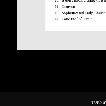
10 It don’t mean a thing (If it a
11 Caravan
12 Sophisticated Lady: Chelse
13 Take the “A” Train
TOP
NE