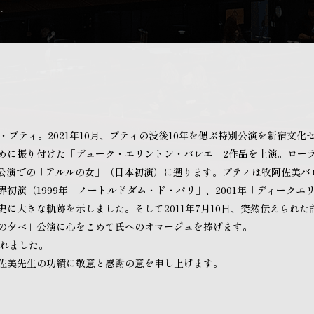
.
・プティ。2021年10月、プティの没後10年を偲ぶ特別公演を新宿文
めに振り付けた「デューク・エリントン・バレエ」2作品を上演。ロー
V>公演での「アルルの女」（日本初演）に遡ります。プティは牧阿佐美
初演（1999年「ノートルドダム・ド・パリ」、2001年「ディークエリ
に大きな軌跡を示しました。そして2011年7月10日、突然伝えられ
の夕べ」公演に心をこめて氏へのオマージュを捧げます。
されました。
佐美先生の功績に敬意と感謝の意を申し上げます。