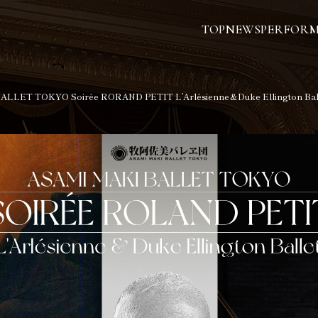
TOP
NEWS
PERFOR
LLET TOKYO Soirée RORAND PETIT L’Arlésienne＆Duke Ellington Bal