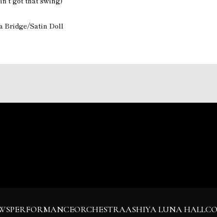
in’t got that swing)
a Bridge/Satin Doll
WS
PERFORMANCE
ORCHESTRA
ASHIYA LUNA HALL
C