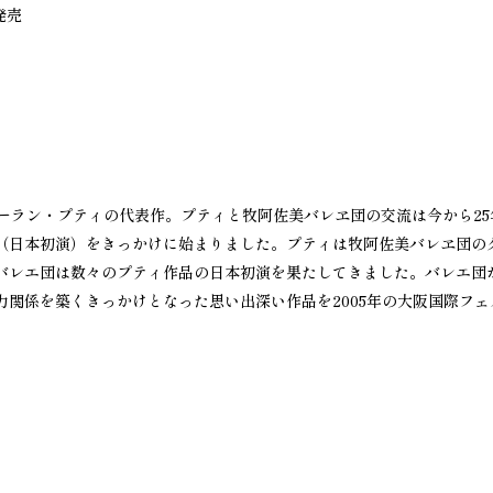
発売
ーラン・プティの代表作。プティと牧阿佐美バレヱ団の交流は今から25年
（日本初演）をきっかけに始まりました。プティは牧阿佐美バレヱ団の
バレエ団は数々のプティ作品の日本初演を果たしてきました。バレエ団
関係を築くきっかけとなった思い出深い作品を2005年の大阪国際フェ
」