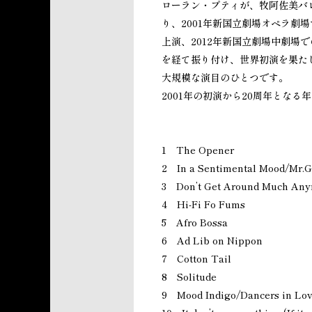
ローラン・プティが、牧阿佐美バ
り、2001年新国立劇場オペラ劇
上演、2012年新国立劇場中劇
を経て振り付け、世界初演を果た
大規模な演目のひとつです。
2001年の初演から20周年とな
1 The Opener
2 In a Sentimental Mood/Mr.G
3 Don’t Get Around Much An
4 Hi-Fi Fo Fums
5 Afro Bossa
6 Ad Lib on Nippon
7 Cotton Tail
8 Solitude
9 Mood Indigo/Dancers in Lo