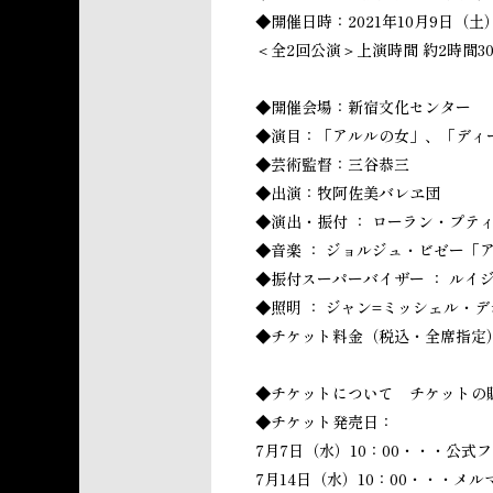
◆開催日時：2021年10月9日（土）
＜全2回公演＞上演時間 約2時間3
◆開催会場：新宿文化センター
◆演目：「アルルの女」、「ディ
◆芸術監督：三谷恭三
◆出演：牧阿佐美バレヱ団
◆演出・振付 ： ローラン・プテ
◆音楽 ： ジョルジュ・ビゼー
◆振付スーパーバイザー ： ル
◆照明 ： ジャン=ミッシェル・
◆チケット料金（税込・全席指定）：S席 
◆チケットについて チケットの
◆チケット発売日：
7月7日（水）10：00・・・公
7月14日（水）10：00・・・メ