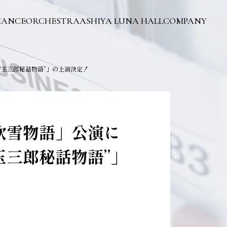
MANCE
ORCHESTRA
ASHIYA LUNA HALL
COMPANY
“玉三郎秘話物語”」の上演決定！
吹雪物語」公演に
玉三郎秘話物語”」