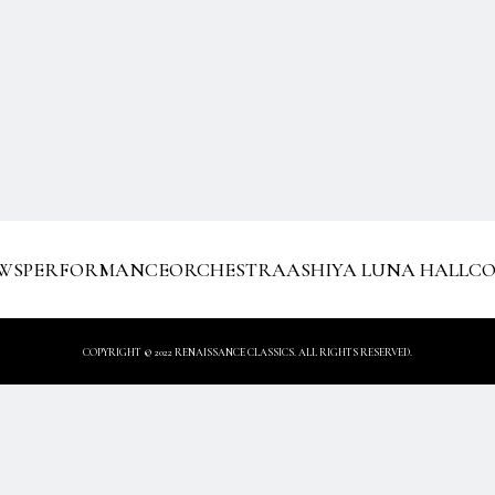
WS
PERFORMANCE
ORCHESTRA
ASHIYA LUNA HALL
C
COPYRIGHT
© 2022 RENAISSANCE CLASSICS. ALL RIGHTS RESERVED.