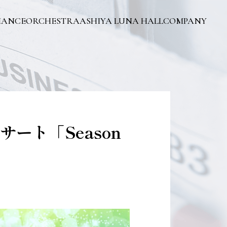
MANCE
ORCHESTRA
ASHIYA LUNA HALL
COMPANY
ート「Season