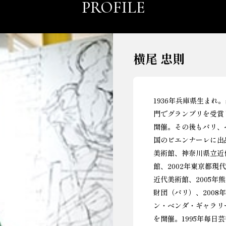
PROFILE
横尾 忠則
1936年兵庫県生まれ
門でグランプリを受賞
開催。その後もパリ、
国のビエンナーレに出
美術館、神奈川県立近
館、2002年東京都現
近代美術館、2005年
財団（パリ）、200
ン・ベンダ・ギャラリ
を開催。1995年毎日芸術