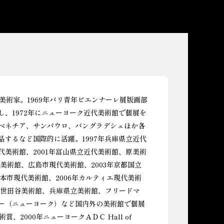
。美術家。1969年パリ青年ビエンナーレ展版画部
し、1972年にニューヨーク近代美術館で個展を
ベネチア、サンパウロ、バングラデシュほか各
品するなど国際的に活躍。1997年兵庫県立近代
代美術館、2001年富山県立近代美術館、原美術
代美術館、広島市現代美術館、2003年京都国立
熊本市現代美術館、2006年カルティエ現代美術
8年世田谷美術館、兵庫県立美術館、フリードマ
ー（ニューヨーク）など国内外の美術館で個展
賞、2000年ニューヨークＡＤＣ Hall of