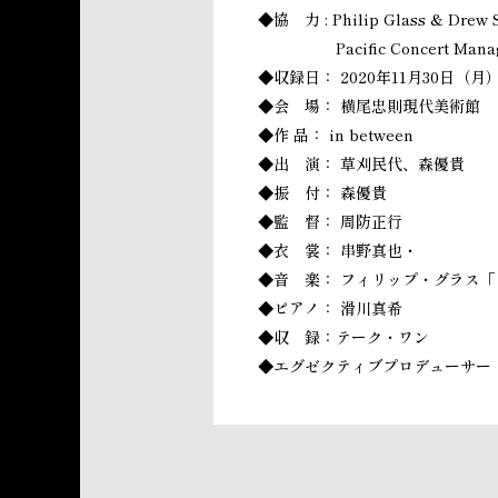
◆協 力 : Philip Glass & Drew S
Pacific Concert Man
◆収録日： 2020年11月30日（月
◆会 場： 横尾忠則現代美術館
◆作 品： in between
◆出 演： 草刈民代、森優貴
◆振 付： 森優貴
◆監 督： 周防正行
◆衣 裳： 串野真也・
◆音 楽： フィリップ・グラス「
◆ピアノ： 滑川真希
◆収 録：テーク・ワン
◆エグゼクティブプロデューサー：恩田健志