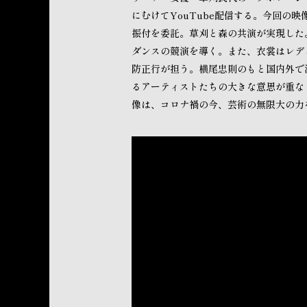
にむけてYouTube配信する。今回の
振付を委託。草刈と森の共演が実現した
ダンスの競演を導く。また、衣裳はレデ
防正行が担う。横尾忠則のもと国内外で
るアーティストたちの大きな意思が重な
像は、コロナ禍の今、芸術の無限大の力