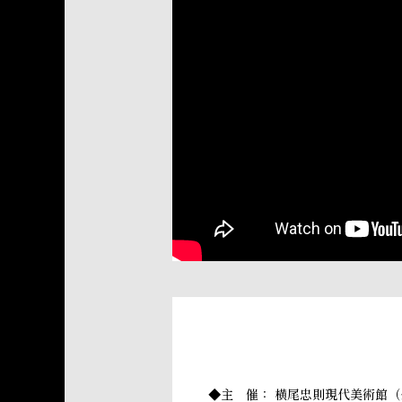
◆主 催： 横尾忠則現代美術館（