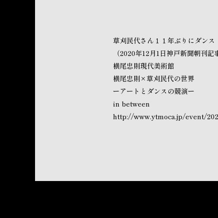
草刈民代さん１１年ぶりにダンス
（2020年12月1日神戸新聞朝刊記
横尾忠則現代美術館
横尾忠則×草刈民代の世界
ーアートとダンスの競演ー
in between
http://www.ytmoca.jp/event/202