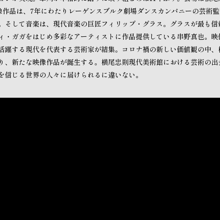
映像作品は、7年にわたりレーゲンスブルク劇場ダンスカンパニーの芸術
。そして音楽は、現代音楽の巨匠フィリップ・グラス。グラスが最も信
ィ・ガガをはじめ多彩なアーティストに作品提供している串野真也。映
活躍する現代を代表する芸術家が結集。コロナ禍の新しい価値観の中、
り、新たな映像作品が誕生する。横尾忠則現代美術館における芸術の出
を信じる世界の人々に届けられるに違いない。