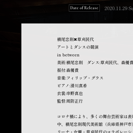
2020.11.29 S
Date of Release
横尾忠則✖︎草刈民代
アートとダンスの競演
in between
美術:横尾忠則 ダンス:草刈民代、森優
振付:森優貴
音楽:フィリップ・グラス
ピアノ:滑川真希
衣裳:串野真也
監督:周防正行
コロナ禍により、多くの舞台芸術家は表
中、横尾忠則現代美術館（兵庫県神戸市）
リーナ・女優・草刈民代のコラボレーシ