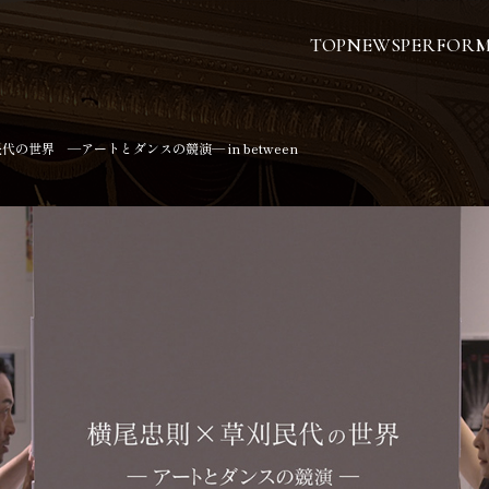
TOP
NEWS
PERFOR
の世界 ―アートとダンスの競演― in between