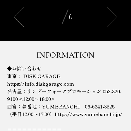
i
Instagram
t
/
t
のフォロワー
109万
に加え、35 周 年を機
1
6
a
t
に始めた
g
e
TikTokも投稿する度に話題となってい
r
r
る。
a
を
2024年3月 兵庫県立芸術文化センター大ホ
m
閲
ールで初のフル
を
INFORMATION
覧
オーケストラとの共演
「工藤静香
閲
す
PREMIUM SYMPHONIC CONCERT
覧
◆お問い合わせ
る
2024」
を開催。
す
東京： DISK GARAGE
同年7月、最新オリジナル・アルバム「明
る
https://info.diskgarage.com
鏡止水」
をリリースした。
名古屋：サンデーフォークプロモーション 052-320-
9100 <12:00～18:00>
西宮：夢番地：YUMEBANCHI 06-6341-3525
（平日12:00～17:00）https://www.yumebanchi.jp/
＝＝＝＝＝＝＝＝＝＝＝