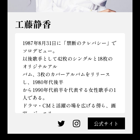
工藤静香
1987年8月31日に「禁断のテレパシー」で
ソロデビュー。
以後歌手として42枚のシングルと
18枚
の
オリジナルアル
バム、3枚のカバーアルバムをリリース
し、1980年代後半
から1990年代前半を代表する女性歌手の1
人である。
ドラマ・CMと活躍の場を広げる傍ら、画
家、ジュエリー
デザイナーとしての才能も発揮。二科会絵
公式サイト
I
T
画部会友。
n
w
「愛絵理」名義で作詞活動も行っている。
s