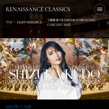
工藤静香 PREMIUM SYMPHONIC
TOP
PERFORMANCE
CONCERT 2025
SHOW CASE