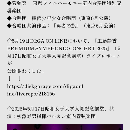
◆管弦楽： 京都フィルハーモニー室内合奏団特別交
響楽団
◆合唱団：横浜少年少女合唱団（東京6月公演）
◆合唱団共演作品：「勇者の旗」（東京6月公演）
◇5月19日DI:GA ON LINEにおいて、「工藤静香
PREMIUM SYMPHONIC CONCERT 2025」（５
月17日昭和女子大学人見記念講堂）ライブレポー
ト
が
公開されました。
↓ ↓
https://diskgarage.com/digaonl
ine/liverepo/218156
◇2025年5月17日昭和女子大学人見記念講堂、共
演：栁澤寿男指揮バルカン室内管弦楽団