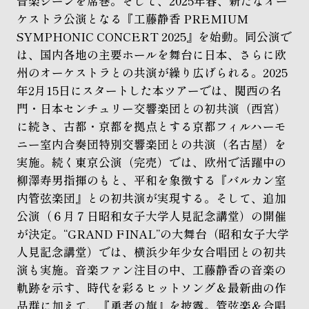
音楽シーンを席巻。そして、2025年春、新たなオー
ケストラ公演となる『工藤静香 PREMIUM
SYMPHONIC CONCERT 2025』を始動。同公演で
は、国内各地の主要ホールを舞台に日本、さらに欧
州のオーケストラとの共演が繰り広げられる。2025
年2月15日にスタートした本ツアーでは、関西の名
門・日本センチュリー交響楽団との初共演（西宮）
に続き、古都・京都を拠点とする京都フィルハーモ
ニー室内合奏団特別交響楽団との共演（名古屋）を
実施。続く東京公演（完売）では、欧州で活躍中の
柳澤寿男指揮のもと、平和を象徴する『バルカン室
内管弦楽団』との初共演が実現する。そして、追加
公演（６月７日昭和女子大学人見記念講堂）の開催
が決定。“GRAND FINAL”の大舞台（昭和女子大学
人見記念講堂）では、横浜少年少女合唱団との初共
演も実施。音楽ファン注目の中、工藤静香の音楽の
軌跡を示す、時代を彩るヒットソング＆最新曲の作
品群に加えて、『勇者の旗』を披露。管弦楽＆合唱